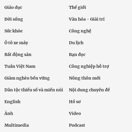
Giáo dục
Thế giới
Đời sống
Văn hóa - Giải trí
Sức khỏe
Công nghệ
Ô tô xe máy
Du lịch
Bất động sản
Bạn đọc
Tuần Việt Nam
Công nghiệp hỗ trợ
Giảm nghèo bền vững
Nông thôn mới
Dân tộc thiểu số và miền núi
Nội dung chuyên đề
English
Hồ sơ
Ảnh
Video
Multimedia
Podcast