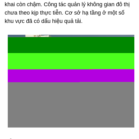
khai còn chậm. Công tác quản lý không gian đô thị
chưa theo kịp thực tiễn. Cơ sở hạ tầng ở một số
khu vực đã có dấu hiệu quả tải.