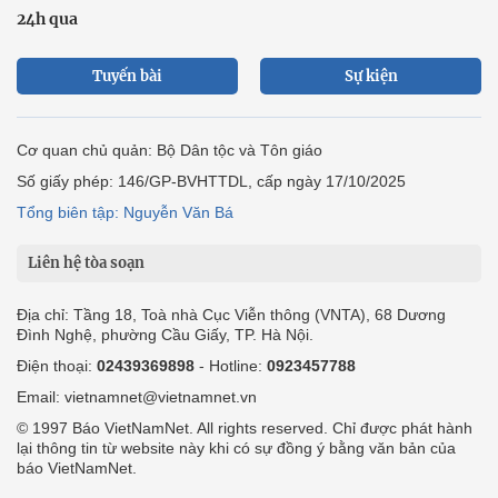
24h qua
Tuyến bài
Sự kiện
Cơ quan chủ quản: Bộ Dân tộc và Tôn giáo
Số giấy phép: 146/GP-BVHTTDL, cấp ngày 17/10/2025
Tổng biên tập: Nguyễn Văn Bá
Liên hệ tòa soạn
Địa chỉ: Tầng 18, Toà nhà Cục Viễn thông (VNTA), 68 Dương
Đình Nghệ, phường Cầu Giấy, TP. Hà Nội.
Điện thoại:
02439369898
- Hotline:
0923457788
Email: vietnamnet@vietnamnet.vn
© 1997 Báo VietNamNet. All rights reserved. Chỉ được phát hành
lại thông tin từ website này khi có sự đồng ý bằng văn bản của
báo VietNamNet.