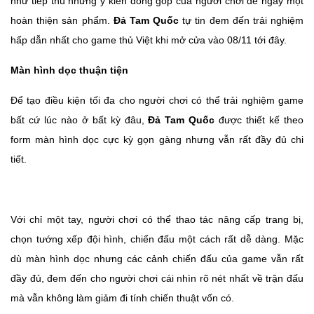
như tiếp thu những ý kiến đóng góp của người chơi để ngày một
hoàn thiện sản phẩm.
Đả Tam Quốc
tự tin đem đến trải nghiệm
hấp dẫn nhất cho game thủ Việt khi mở cửa vào 08/11 tới đây.
Màn hình dọc thuận tiện
Để tạo điều kiện tối đa cho người chơi có thể trải nghiệm game
bất cứ lúc nào ở bất kỳ đâu,
Đả Tam Quốc
được thiết kế theo
form màn hình dọc cực kỳ gọn gàng nhưng vẫn rất đầy đủ chi
tiết.
Với chỉ một tay, người chơi có thể thao tác nâng cấp trang bị,
chọn tướng xếp đội hình, chiến đấu một cách rất dễ dàng. Mặc
dù màn hình dọc nhưng các cảnh chiến đấu của game vẫn rất
đầy đủ, đem đến cho người chơi cái nhìn rõ nét nhất về trận đấu
mà vẫn không làm giảm đi tính chiến thuật vốn có.