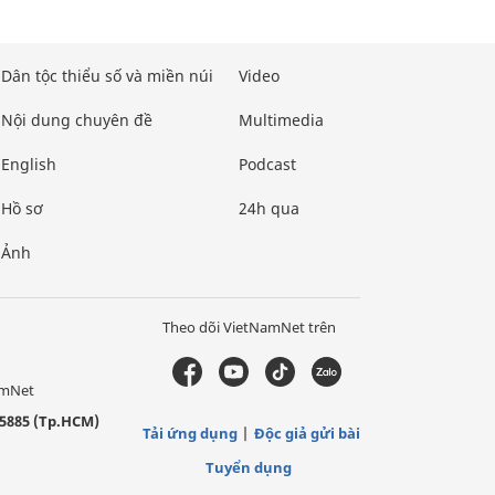
Dân tộc thiểu số và miền núi
Video
Nội dung chuyên đề
Multimedia
English
Podcast
Hồ sơ
24h qua
Ảnh
Theo dõi VietNamNet trên
amNet
5885 (Tp.HCM)
Tải ứng dụng
Độc giả gửi bài
Tuyển dụng