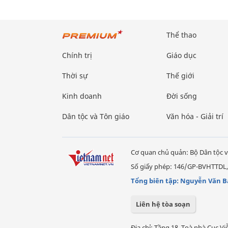
Thể thao
Chính trị
Giáo dục
Thời sự
Thế giới
Kinh doanh
Đời sống
Dân tộc và Tôn giáo
Văn hóa - Giải trí
Cơ quan chủ quản: Bộ Dân tộc v
Số giấy phép: 146/GP-BVHTTDL,
Tổng biên tập: Nguyễn Văn B
Liên hệ tòa soạn
Địa chỉ: Tầng 18, Toà nhà Cục 