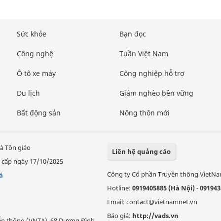
Sức khỏe
Bạn đọc
Công nghệ
Tuần Việt Nam
Ô tô xe máy
Công nghiệp hỗ trợ
Du lịch
Giảm nghèo bền vững
Bất động sản
Nông thôn mới
à Tôn giáo
Liên hệ quảng cáo
 cấp ngày 17/10/2025
Công ty Cổ phần Truyền thông VietN
á
Hotline:
0919405885 (Hà Nội)
-
091943
Email: contact@vietnamnet.vn
Báo giá:
http://vads.vn
Viễn thông (VNTA), 68 Dương Đình