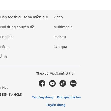
Dân tộc thiểu số và miền núi
Video
Nội dung chuyên đề
Multimedia
English
Podcast
Hồ sơ
24h qua
Ảnh
Theo dõi VietNamNet trên
amNet
5885 (Tp.HCM)
Tải ứng dụng
Độc giả gửi bài
Tuyển dụng