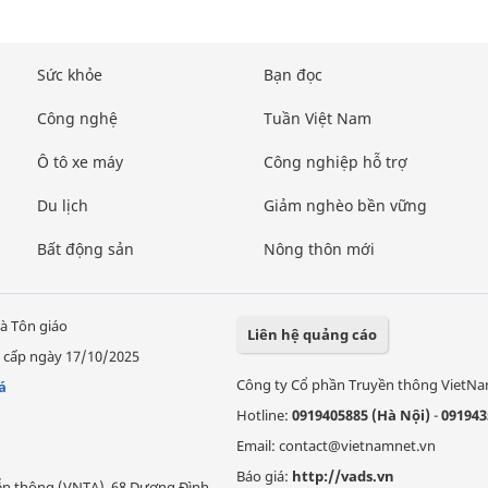
Sức khỏe
Bạn đọc
Công nghệ
Tuần Việt Nam
Ô tô xe máy
Công nghiệp hỗ trợ
Du lịch
Giảm nghèo bền vững
Bất động sản
Nông thôn mới
à Tôn giáo
Liên hệ quảng cáo
 cấp ngày 17/10/2025
Công ty Cổ phần Truyền thông VietN
á
Hotline:
0919405885 (Hà Nội)
-
091943
Email: contact@vietnamnet.vn
Báo giá:
http://vads.vn
Viễn thông (VNTA), 68 Dương Đình