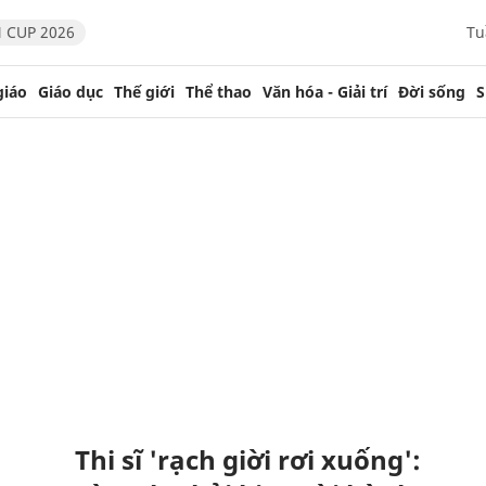
 CUP 2026
Tu
giáo
Giáo dục
Thế giới
Thể thao
Văn hóa - Giải trí
Đời sống
S
Thi sĩ 'rạch giời rơi xuống':