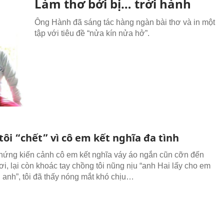
Làm thơ bởi bị… trời hành
Ông Hành đã sáng tác hàng ngàn bài thơ và in một
tập với tiêu đề “nửa kín nửa hở”.
ôi “chết” vì cô em kết nghĩa đa tình
hứng kiến cảnh cô em kết nghĩa váy áo ngắn cũn cỡn đến
ơi, lại còn khoác tay chồng tôi nũng nịu “anh Hai lấy cho em
i anh”, tôi đã thấy nóng mắt khó chịu…