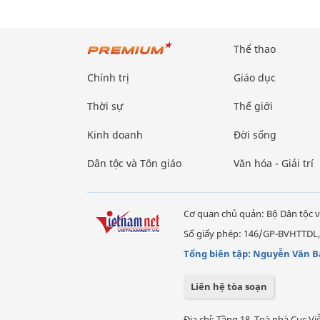
Thể thao
Chính trị
Giáo dục
Thời sự
Thế giới
Kinh doanh
Đời sống
Dân tộc và Tôn giáo
Văn hóa - Giải trí
Cơ quan chủ quản: Bộ Dân tộc v
Số giấy phép: 146/GP-BVHTTDL,
Tổng biên tập: Nguyễn Văn B
Liên hệ tòa soạn
Địa chỉ: Tầng 18, Toà nhà Cục 