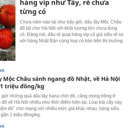
hàng vip như Tây, rẻ chưa
từng có
Chưa năm nào lại như bây giờ, dâu tây Mộc Châu
đổ bộ chợ Hà Nội với khối lượng lớn chưa từng
có. Đáng nói, dâu rẻ quạt hàng vip có giá siêu rẻ so
với hàng Nhật Bản cùng loại có bán trên thị trường.
NG
y Mộc Châu sánh ngang đồ Nhật, về Hà Nội
 1 triệu đồng/kg
giờ những quả dâu tây hana chín đỏ, căng mọng trồng ở
đổ về Hà Nội nhiều như thời điểm hiện tại. Loại trái cây này
ộm đỏ" chợ mạng với nhiều mức giá khác nhau, hàng siêu
i gần 1 triệu đồng/kg.
NG