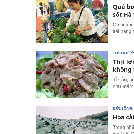
Quả bơ
sốt Hà
Có nguồn 
trái nặng 
THỊ TRƯỜ
Thịt l
không 
Từ lâu, n
như mắm c
ĐỜI SỐNG
Hoa cả
Trong nhữ
lên Mộc C