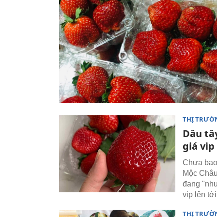
THỊ TRƯỜ
Dâu tâ
giá vip
Chưa bao 
Mộc Châu 
đang "nhu
vip lên tớ
THỊ TRƯỜ