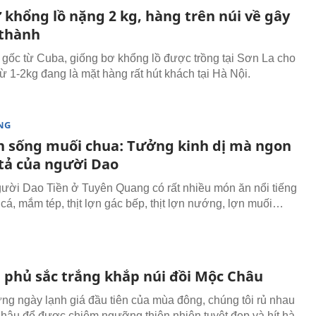
 khổng lồ nặng 2 kg, hàng trên núi về gây
 thành
gốc từ Cuba, giống bơ khổng lồ được trồng tại Sơn La cho
từ 1-2kg đang là mặt hàng rất hút khách tại Hà Nội.
NG
ợn sống muối chua: Tưởng kinh dị mà ngon
tả của người Dao
gười Dao Tiền ở Tuyên Quang có rất nhiều món ăn nổi tiếng
á, mắm tép, thịt lợn gác bếp, thịt lợn nướng, lợn muối…
i phủ sắc trắng khắp núi đồi Mộc Châu
ng ngày lạnh giá đầu tiên của mùa đông, chúng tôi rủ nhau
hâu để được chiêm ngưỡng thiên nhiên tuyệt đẹp và hít hà