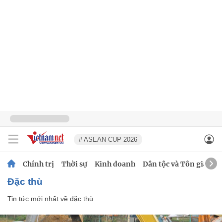
# ASEAN CUP 2026
Chính trị
Thời sự
Kinh doanh
Dân tộc và Tôn giáo
đặc thù
Tin tức mới nhất về
đặc thù