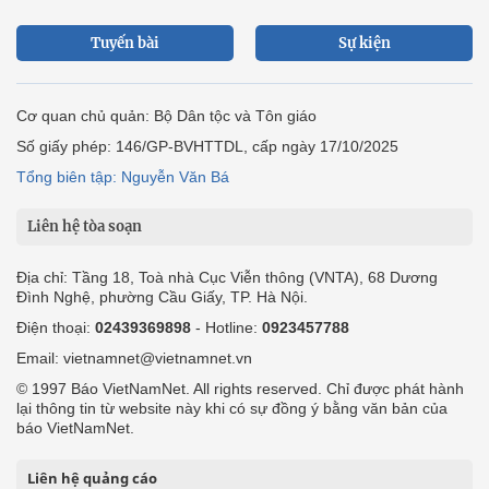
Tuyến bài
Sự kiện
Cơ quan chủ quản: Bộ Dân tộc và Tôn giáo
Số giấy phép: 146/GP-BVHTTDL, cấp ngày 17/10/2025
Tổng biên tập: Nguyễn Văn Bá
Liên hệ tòa soạn
Địa chỉ: Tầng 18, Toà nhà Cục Viễn thông (VNTA), 68 Dương
Đình Nghệ, phường Cầu Giấy, TP. Hà Nội.
Điện thoại:
02439369898
- Hotline:
0923457788
Email: vietnamnet@vietnamnet.vn
© 1997 Báo VietNamNet. All rights reserved. Chỉ được phát hành
lại thông tin từ website này khi có sự đồng ý bằng văn bản của
báo VietNamNet.
Liên hệ quảng cáo