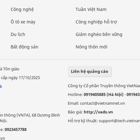
Công nghệ
Tuần Việt Nam
Ô tô xe máy
Công nghiệp hỗ trợ
Du lịch
Giảm nghèo bền vững
Bất động sản
Nông thôn mới
à Tôn giáo
Liên hệ quảng cáo
 cấp ngày 17/10/2025
Công ty Cổ phần Truyền thông VietN
á
Hotline:
0919405885 (Hà Nội)
-
091943
Email: contact@vietnamnet.vn
Báo giá:
http://vads.vn
Viễn thông (VNTA), 68 Dương Đình
Nội.
Hỗ trợ kỹ thuật: support@tech.vietna
ne:
0923457788
.vn