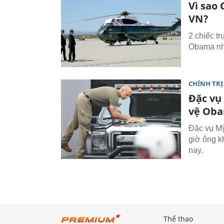
Vì sao
VN?
2 chiếc t
Obama như
CHÍNH TRỊ
Đặc vụ
vệ Ob
Đặc vụ Mỹ
giờ ông k
nay.
Thể thao