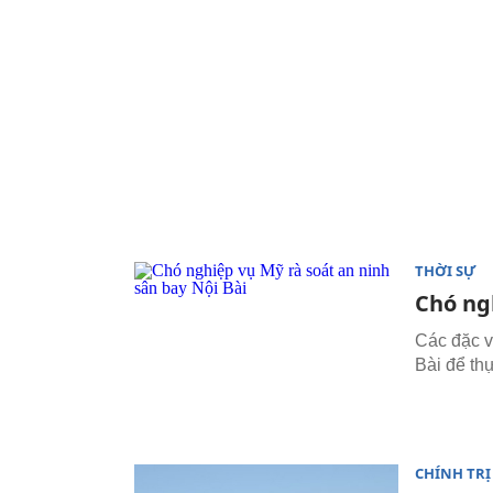
THỜI SỰ
Chó ng
Các đặc v
Bài để thự
CHÍNH TRỊ