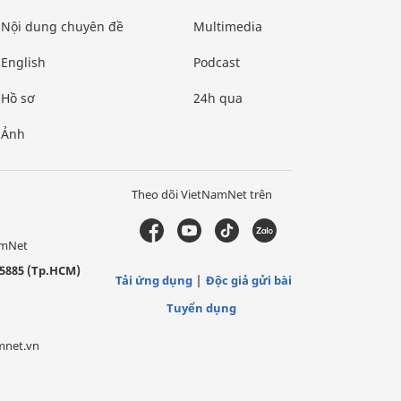
Nội dung chuyên đề
Multimedia
English
Podcast
Hồ sơ
24h qua
Ảnh
Theo dõi VietNamNet trên
amNet
5885 (Tp.HCM)
Tải ứng dụng
Độc giả gửi bài
Tuyển dụng
mnet.vn