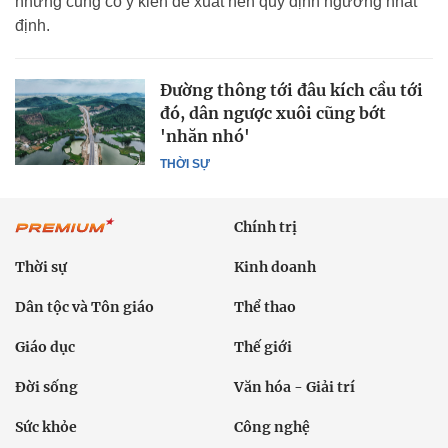
nhưng cũng có ý kiến đề xuất nên quy định ngưỡng nhất
định.
Đường thông tới đâu kích cầu tới
đó, dân ngược xuôi cũng bớt
'nhăn nhó'
THỜI SỰ
Chính trị
Thời sự
Kinh doanh
Dân tộc và Tôn giáo
Thể thao
Giáo dục
Thế giới
Đời sống
Văn hóa - Giải trí
Sức khỏe
Công nghệ