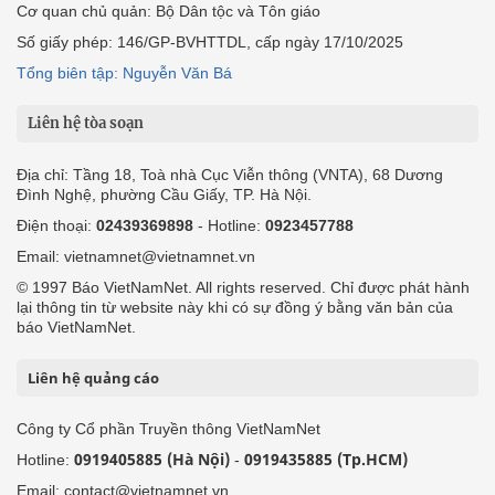
Cơ quan chủ quản: Bộ Dân tộc và Tôn giáo
Số giấy phép: 146/GP-BVHTTDL, cấp ngày 17/10/2025
Tổng biên tập: Nguyễn Văn Bá
Liên hệ tòa soạn
Địa chỉ: Tầng 18, Toà nhà Cục Viễn thông (VNTA), 68 Dương
Đình Nghệ, phường Cầu Giấy, TP. Hà Nội.
Điện thoại:
02439369898
- Hotline:
0923457788
Email: vietnamnet@vietnamnet.vn
© 1997 Báo VietNamNet. All rights reserved. Chỉ được phát hành
lại thông tin từ website này khi có sự đồng ý bằng văn bản của
báo VietNamNet.
Liên hệ quảng cáo
Công ty Cổ phần Truyền thông VietNamNet
0919405885 (Hà Nội)
0919435885 (Tp.HCM)
Hotline:
-
Email: contact@vietnamnet.vn