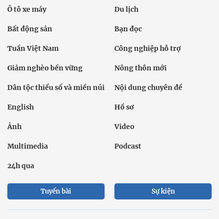
Ô tô xe máy
Du lịch
Bất động sản
Bạn đọc
Tuần Việt Nam
Công nghiệp hỗ trợ
Giảm nghèo bền vững
Nông thôn mới
Dân tộc thiểu số và miền núi
Nội dung chuyên đề
English
Hồ sơ
Ảnh
Video
Multimedia
Podcast
24h qua
Tuyến bài
Sự kiện