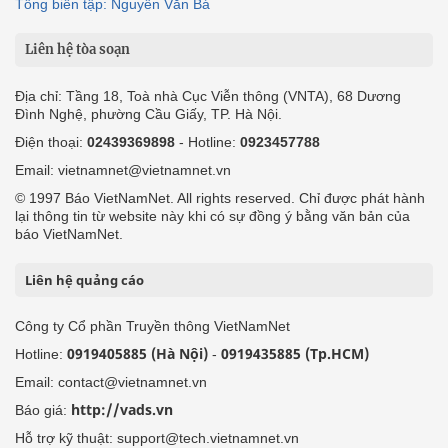
Tổng biên tập: Nguyễn Văn Bá
Liên hệ tòa soạn
Địa chỉ: Tầng 18, Toà nhà Cục Viễn thông (VNTA), 68 Dương
Đình Nghệ, phường Cầu Giấy, TP. Hà Nội.
Điện thoại:
02439369898
- Hotline:
0923457788
Email: vietnamnet@vietnamnet.vn
© 1997 Báo VietNamNet. All rights reserved. Chỉ được phát hành
lại thông tin từ website này khi có sự đồng ý bằng văn bản của
báo VietNamNet.
Liên hệ quảng cáo
Công ty Cổ phần Truyền thông VietNamNet
0919405885 (Hà Nội)
0919435885 (Tp.HCM)
Hotline:
-
Email: contact@vietnamnet.vn
http://vads.vn
Báo giá:
Hỗ trợ kỹ thuật: support@tech.vietnamnet.vn