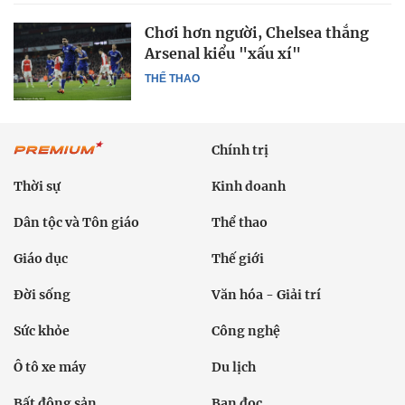
Chơi hơn người, Chelsea thắng
Arsenal kiểu "xấu xí"
THỂ THAO
Chính trị
Thời sự
Kinh doanh
Dân tộc và Tôn giáo
Thể thao
Giáo dục
Thế giới
Đời sống
Văn hóa - Giải trí
Sức khỏe
Công nghệ
Ô tô xe máy
Du lịch
Bất động sản
Bạn đọc