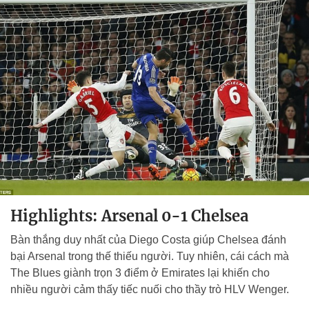
Highlights: Arsenal 0-1 Chelsea
Bàn thắng duy nhất của Diego Costa giúp Chelsea đánh
bại Arsenal trong thế thiếu người. Tuy nhiên, cái cách mà
The Blues giành trọn 3 điểm ở Emirates lại khiến cho
nhiều người cảm thấy tiếc nuối cho thầy trò HLV Wenger.