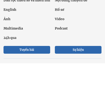
Dân tộc thiểu số và miền núi
Nội dung chuyên đề
English
Hồ sơ
Ảnh
Video
Multimedia
Podcast
24h qua
Tuyến bài
Sự kiện
Cơ quan chủ quản: Bộ Dân tộc và Tôn giáo
Số giấy phép: 146/GP-BVHTTDL, cấp ngày 17/10/2025
Tổng biên tập: Nguyễn Văn Bá
Liên hệ tòa soạn
Địa chỉ: Tầng 18, Toà nhà Cục Viễn thông (VNTA), 68 Dương
Đình Nghệ, phường Cầu Giấy, TP. Hà Nội.