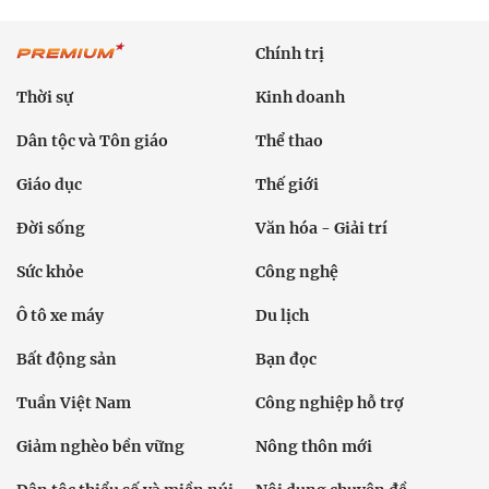
Chính trị
Thời sự
Kinh doanh
Dân tộc và Tôn giáo
Thể thao
Giáo dục
Thế giới
Đời sống
Văn hóa - Giải trí
Sức khỏe
Công nghệ
Ô tô xe máy
Du lịch
Bất động sản
Bạn đọc
Tuần Việt Nam
Công nghiệp hỗ trợ
Giảm nghèo bền vững
Nông thôn mới