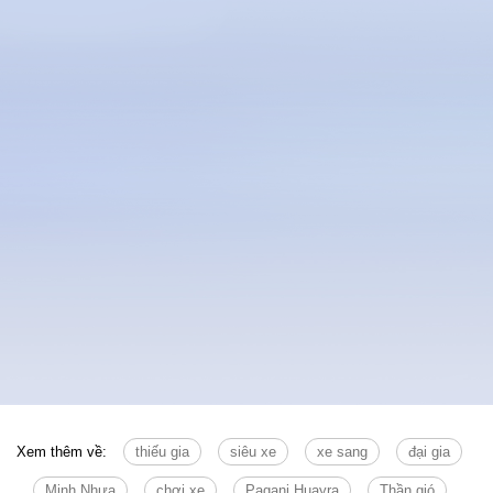
Xem thêm về:
thiếu gia
siêu xe
xe sang
đại gia
Minh Nhựa
chơi xe
Pagani Huayra
Thần gió