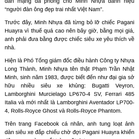
dân mạng đã phong cho Minh Nhựa danh hiệu
“người đàn ông đẹp trai nhất Việt Nam”.
Trước đây, Minh Nhựa đã từng bỏ lỡ chiếc Pagani
Huayra vì thuế quá cao nên bây giờ, bằng mọi giá,
anh phải đưa bằng được chiếc siêu xe yêu thích về
nhà.
Hiện là Phó Tổng giám đốc điều hành Công ty Nhựa
Long Thành, Minh Nhựa tên thật Phạm Trần Nhật
Minh, sinh năm 1983, được biết đến như đại gia sở
hữu nhiều siêu xe khủng: Bugatti Veyron,
Lamborghini Murcielago LP670-4 SV, Ferrari 485
Italia và mới nhất là Lamborghini Aventador LP700-
4, Rolls-Royce Ghost và Rolls-Royce Phantom.
Trên trang Facebook cá nhân, anh tung loạt ảnh
dàn siêu xe đắp chiếu chờ đợi Pagani Huayra khiến