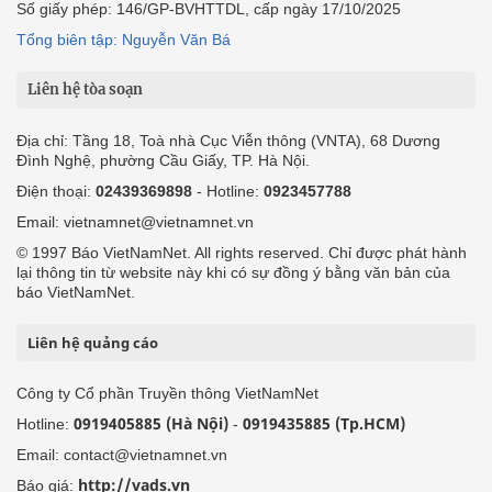
Số giấy phép: 146/GP-BVHTTDL, cấp ngày 17/10/2025
Tổng biên tập: Nguyễn Văn Bá
Liên hệ tòa soạn
Địa chỉ: Tầng 18, Toà nhà Cục Viễn thông (VNTA), 68 Dương
Đình Nghệ, phường Cầu Giấy, TP. Hà Nội.
Điện thoại:
02439369898
- Hotline:
0923457788
Email: vietnamnet@vietnamnet.vn
© 1997 Báo VietNamNet. All rights reserved. Chỉ được phát hành
lại thông tin từ website này khi có sự đồng ý bằng văn bản của
báo VietNamNet.
Liên hệ quảng cáo
Công ty Cổ phần Truyền thông VietNamNet
0919405885 (Hà Nội)
0919435885 (Tp.HCM)
Hotline:
-
Email: contact@vietnamnet.vn
http://vads.vn
Báo giá: