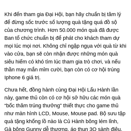
Khi đến tham gia Đại Hội, bạn hãy chuẩn bị tâm lý
để đừng sốc trước số lượng quà tặng quá đồ sộ
của chương trình. Hơn 50.000 món quà đã được
Ban tổ chức chuẩn bị để phát cho khách tham dự
mọi lúc mọi nơi. Không chỉ ngập ngụa với quà từ khi
vào cửa, bạn sẽ còn nhận được những món quà
siêu hiếm có khó tìm lúc tham gia trò chơi, và nếu
thần may mắn mỉm cười, bạn còn có cơ hội trúng
Iphone 6 giá trị.
Chưa hết, đồng hành cùng Đại Hội Lẩu Hành lần
này, game thủ còn có cơ hội sở hữu các món quà
“bốc thăm trúng thưởng” thiết thực cho game thủ
như màn hình LCD, Mouse, Mouse pad. Bộ sưu tập
quà tặng khổng lồ nào là Củ Hành bông lém lỉnh,
Gà bông Gunny dễ thương, áo thun 3Q sành điệu,