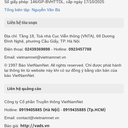
Số giấy phép: 146/GP-BVHTTDL, cấp ngày 17/10/2025
Tổng biên tập: Nguyễn Văn Bá
Liên hệ tòa soạn
Địa chỉ: Tầng 18, Toà nhà Cục Viễn thông (VNTA), 68 Dương
Đình Nghệ, phường Cầu Giấy, TP. Hà Nội.
Điện thoại:
02439369898
- Hotline:
0923457788
Email: vietnamnet@vietnamnet.vn
© 1997 Báo VietNamNet. All rights reserved. Chỉ được phát hành
lại thông tin từ website này khi có sự đồng ý bằng văn bản của
báo VietNamNet.
Liên hệ quảng cáo
Công ty Cổ phần Truyền thông VietNamNet
0919405885 (Hà Nội)
0919435885 (Tp.HCM)
Hotline:
-
Email: contact@vietnamnet.vn
http://vads.vn
Báo giá: