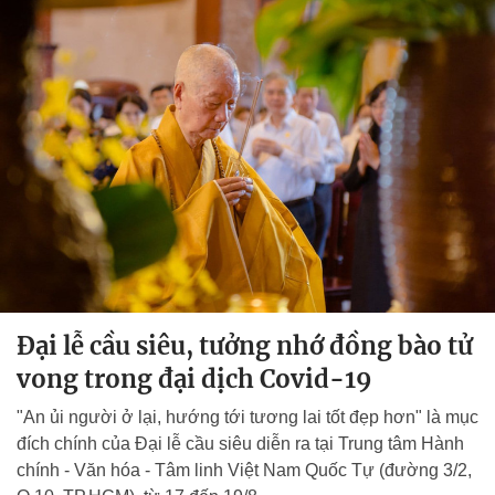
Đại lễ cầu siêu, tưởng nhớ đồng bào tử
vong trong đại dịch Covid-19
"An ủi người ở lại, hướng tới tương lai tốt đẹp hơn" là mục
đích chính của Đại lễ cầu siêu diễn ra tại Trung tâm Hành
chính - Văn hóa - Tâm linh Việt Nam Quốc Tự (đường 3/2,