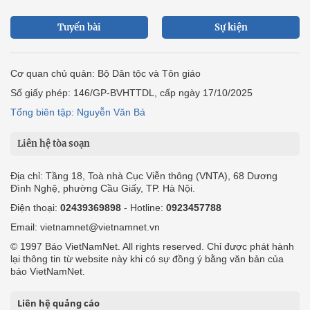
Tuyến bài
Sự kiện
Cơ quan chủ quản: Bộ Dân tộc và Tôn giáo
Số giấy phép: 146/GP-BVHTTDL, cấp ngày 17/10/2025
Tổng biên tập: Nguyễn Văn Bá
Liên hệ tòa soạn
Địa chỉ: Tầng 18, Toà nhà Cục Viễn thông (VNTA), 68 Dương
Đình Nghệ, phường Cầu Giấy, TP. Hà Nội.
Điện thoại:
02439369898
- Hotline:
0923457788
Email: vietnamnet@vietnamnet.vn
© 1997 Báo VietNamNet. All rights reserved. Chỉ được phát hành
lại thông tin từ website này khi có sự đồng ý bằng văn bản của
báo VietNamNet.
Liên hệ quảng cáo