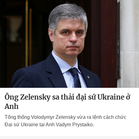
Ông Zelensky sa thải đại sứ Ukraine ở
Anh
Tổng thống Volodymyr Zelensky vừa ra lệnh cách chức
Đại sứ Ukraine tại Anh Vadym Prystaiko.