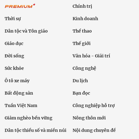
Chính trị
Thời sự
Kinh doanh
Dân tộc và Tôn giáo
Thể thao
Giáo dục
Thế giới
Đời sống
Văn hóa - Giải trí
Sức khỏe
Công nghệ
Ô tô xe máy
Du lịch
Bất động sản
Bạn đọc
Tuần Việt Nam
Công nghiệp hỗ trợ
Giảm nghèo bền vững
Nông thôn mới
Dân tộc thiểu số và miền núi
Nội dung chuyên đề