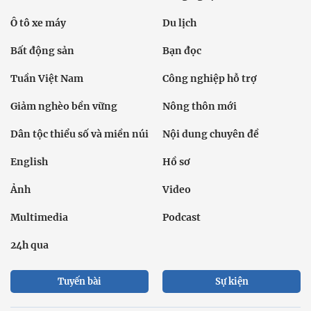
Ô tô xe máy
Du lịch
Bất động sản
Bạn đọc
Tuần Việt Nam
Công nghiệp hỗ trợ
Giảm nghèo bền vững
Nông thôn mới
Dân tộc thiểu số và miền núi
Nội dung chuyên đề
English
Hồ sơ
Ảnh
Video
Multimedia
Podcast
24h qua
Tuyến bài
Sự kiện