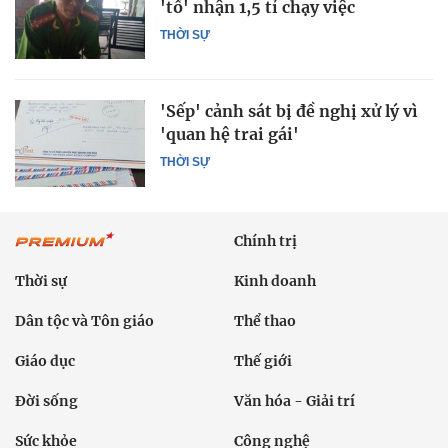
'tố' nhận 1,5 tỉ chạy việc
THỜI SỰ
'Sếp' cảnh sát bị đề nghị xử lý vì
'quan hệ trai gái'
THỜI SỰ
Chính trị
Thời sự
Kinh doanh
Dân tộc và Tôn giáo
Thể thao
Giáo dục
Thế giới
Đời sống
Văn hóa - Giải trí
Sức khỏe
Công nghệ