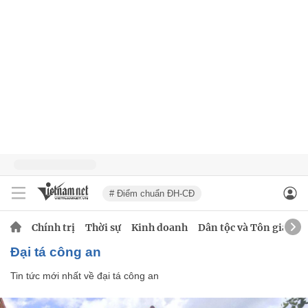
# Điểm chuẩn ĐH-CĐ
Chính trị
Thời sự
Kinh doanh
Dân tộc và Tôn giáo
đại tá công an
Tin tức mới nhất về
đại tá công an