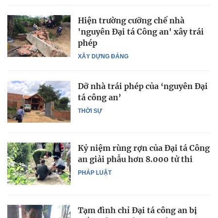
Hiện trường cưỡng chế nhà
'nguyên Đại tá Công an' xây trái
phép
XÂY DỰNG ĐẢNG
Dỡ nhà trái phép của ‘nguyên Đại
tá công an’
THỜI SỰ
Kỷ niệm rùng rợn của Đại tá Công
an giải phẫu hơn 8.000 tử thi
PHÁP LUẬT
Tạm đình chỉ Đại tá công an bị