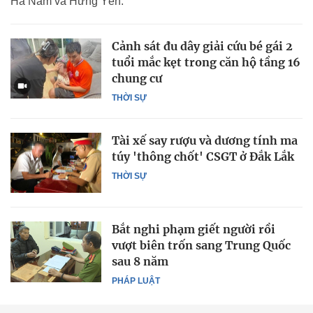
Hà Nam và Hưng Yên.
Cảnh sát đu dây giải cứu bé gái 2
tuổi mắc kẹt trong căn hộ tầng 16
chung cư
THỜI SỰ
Tài xế say rượu và dương tính ma
túy 'thông chốt' CSGT ở Đắk Lắk
THỜI SỰ
Bắt nghi phạm giết người rồi
vượt biên trốn sang Trung Quốc
sau 8 năm
PHÁP LUẬT