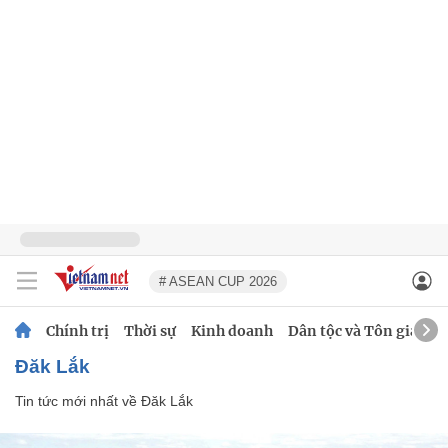
# ASEAN CUP 2026
Chính trị
Thời sự
Kinh doanh
Dân tộc và Tôn giáo
Đăk Lắk
Tin tức mới nhất về
Đăk Lắk