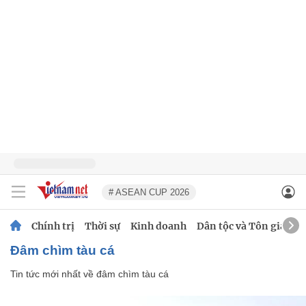
# ASEAN CUP 2026
Chính trị
Thời sự
Kinh doanh
Dân tộc và Tôn giáo
đâm chìm tàu cá
Tin tức mới nhất về
đâm chìm tàu cá