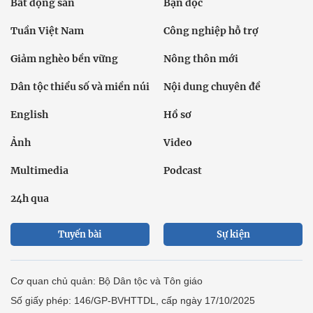
Bất động sản
Bạn đọc
Tuần Việt Nam
Công nghiệp hỗ trợ
Giảm nghèo bền vững
Nông thôn mới
Dân tộc thiểu số và miền núi
Nội dung chuyên đề
English
Hồ sơ
Ảnh
Video
Multimedia
Podcast
24h qua
Tuyến bài
Sự kiện
Cơ quan chủ quản: Bộ Dân tộc và Tôn giáo
Số giấy phép: 146/GP-BVHTTDL, cấp ngày 17/10/2025