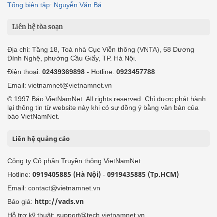
Tổng biên tập: Nguyễn Văn Bá
Liên hệ tòa soạn
Địa chỉ: Tầng 18, Toà nhà Cục Viễn thông (VNTA), 68 Dương
Đình Nghệ, phường Cầu Giấy, TP. Hà Nội.
Điện thoại:
02439369898
- Hotline:
0923457788
Email: vietnamnet@vietnamnet.vn
© 1997 Báo VietNamNet. All rights reserved. Chỉ được phát hành
lại thông tin từ website này khi có sự đồng ý bằng văn bản của
báo VietNamNet.
Liên hệ quảng cáo
Công ty Cổ phần Truyền thông VietNamNet
0919405885 (Hà Nội)
0919435885 (Tp.HCM)
Hotline:
-
Email: contact@vietnamnet.vn
http://vads.vn
Báo giá:
Hỗ trợ kỹ thuật: support@tech.vietnamnet.vn