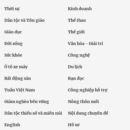
Thời sự
Kinh doanh
Dân tộc và Tôn giáo
Thể thao
Giáo dục
Thế giới
Đời sống
Văn hóa - Giải trí
Sức khỏe
Công nghệ
Ô tô xe máy
Du lịch
Bất động sản
Bạn đọc
Tuần Việt Nam
Công nghiệp hỗ trợ
Giảm nghèo bền vững
Nông thôn mới
Dân tộc thiểu số và miền núi
Nội dung chuyên đề
English
Hồ sơ