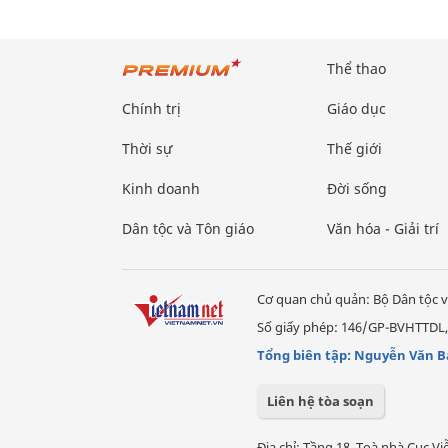
Thể thao
Chính trị
Giáo dục
Thời sự
Thế giới
Kinh doanh
Đời sống
Dân tộc và Tôn giáo
Văn hóa - Giải trí
Cơ quan chủ quản: Bộ Dân tộc v
Số giấy phép: 146/GP-BVHTTDL,
Tổng biên tập: Nguyễn Văn B
Liên hệ tòa soạn
Địa chỉ: Tầng 18, Toà nhà Cục 