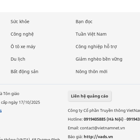
Sức khỏe
Bạn đọc
Công nghệ
Tuần Việt Nam
Ô tô xe máy
Công nghiệp hỗ trợ
Du lịch
Giảm nghèo bền vững
Bất động sản
Nông thôn mới
à Tôn giáo
Liên hệ quảng cáo
 cấp ngày 17/10/2025
Công ty Cổ phần Truyền thông VietN
á
Hotline:
0919405885 (Hà Nội)
-
091943
Email: contact@vietnamnet.vn
Báo giá:
http://vads.vn
Viễn thông (VNTA), 68 Dương Đình