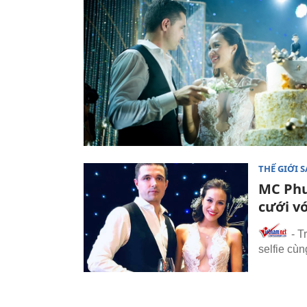
THẾ GIỚI 
MC Phư
cưới v
- T
selfie cù