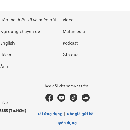
Dân tộc thiểu số và miền núi
Video
Nội dung chuyên đề
Multimedia
English
Podcast
Hồ sơ
24h qua
Ảnh
Theo dõi VietNamNet trên
amNet
5885 (Tp.HCM)
Tải ứng dụng
Độc giả gửi bài
Tuyển dụng