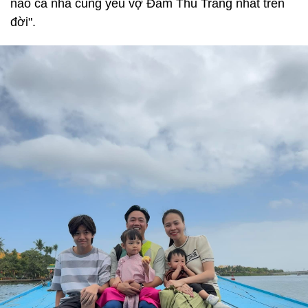
nào cả nhà cũng yêu vợ Đàm Thu Trang nhất trên
đời".