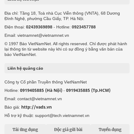
Địa chỉ: Tầng 18, Toà nhà Cục Viễn thông (VNTA), 68 Dương
Đình Nghệ, phường Cầu Giấy, TP. Hà Nội.
Điện thoại:
02439369898
- Hotline:
0923457788
Email: vietnamnet@vietnamnet.vn
© 1997 Báo VietNamNet. All rights reserved. Chỉ được phát hành
lại thông tin từ website này khi có sự đồng ý bằng văn bản của
báo VietNamNet.
Liên hệ quảng cáo
Công ty Cổ phần Truyền thông VietNamNet
0919405885 (Hà Nội)
0919435885 (Tp.HCM)
Hotline:
-
Email: contact@vietnamnet.vn
http://vads.vn
Báo giá:
Hỗ trợ kỹ thuật: support@tech.vietnamnet.vn
Tải ứng dụng
Độc giả gửi bài
Tuyển dụng