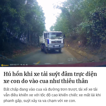
Hú hồn khi xe tải suýt đâm trực diện
xe con do vào cua như thiêu thân
Bất chấp đang vào cua và đường trơn trượt, tài xế xe tải
vẫn điều khiển xe với tốc độ cao khiến chiếc xe mất lái khi
phanh gấp, suýt xảy ra va chạm với xe con.