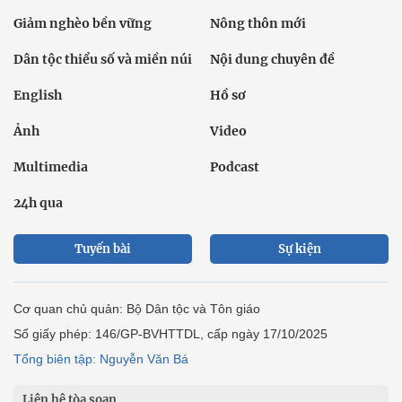
Giảm nghèo bền vững
Nông thôn mới
Dân tộc thiểu số và miền núi
Nội dung chuyên đề
English
Hồ sơ
Ảnh
Video
Multimedia
Podcast
24h qua
Tuyến bài
Sự kiện
Cơ quan chủ quản: Bộ Dân tộc và Tôn giáo
Số giấy phép: 146/GP-BVHTTDL, cấp ngày 17/10/2025
Tổng biên tập: Nguyễn Văn Bá
Liên hệ tòa soạn