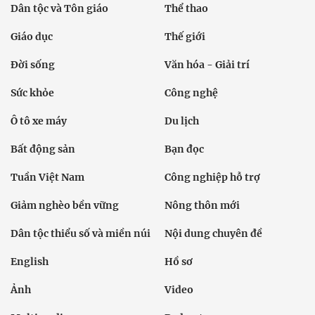
Dân tộc và Tôn giáo
Thể thao
Giáo dục
Thế giới
Đời sống
Văn hóa - Giải trí
Sức khỏe
Công nghệ
Ô tô xe máy
Du lịch
Bất động sản
Bạn đọc
Tuần Việt Nam
Công nghiệp hỗ trợ
Giảm nghèo bền vững
Nông thôn mới
Dân tộc thiểu số và miền núi
Nội dung chuyên đề
English
Hồ sơ
Ảnh
Video