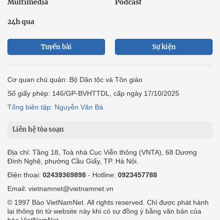
Multimedia
Podcast
24h qua
Tuyến bài
Sự kiện
Cơ quan chủ quản: Bộ Dân tộc và Tôn giáo
Số giấy phép: 146/GP-BVHTTDL, cấp ngày 17/10/2025
Tổng biên tập: Nguyễn Văn Bá
Liên hệ tòa soạn
Địa chỉ: Tầng 18, Toà nhà Cục Viễn thông (VNTA), 68 Dương
Đình Nghệ, phường Cầu Giấy, TP. Hà Nội.
Điện thoại:
02439369898
- Hotline:
0923457788
Email: vietnamnet@vietnamnet.vn
© 1997 Báo VietNamNet. All rights reserved. Chỉ được phát hành
lại thông tin từ website này khi có sự đồng ý bằng văn bản của