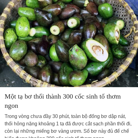
Một tạ bơ thối thành 300 cốc sinh tố thơm
ngon
Trong vòng chưa đầy 30 phút, toàn bộ đống bơ dập nát,
thối hỏng nặng khoảng 1 tạ đã được cắt sạch phần thối đi,
còn lại những miếng bơ vàng ươm. Số bơ này đủ để chế