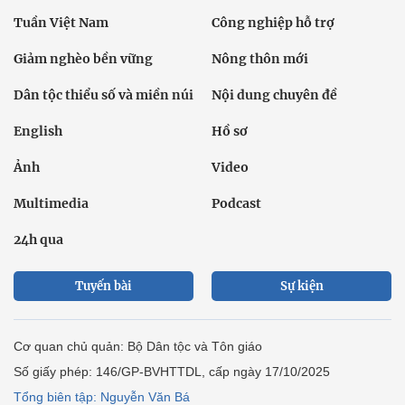
Tuần Việt Nam
Công nghiệp hỗ trợ
Giảm nghèo bền vững
Nông thôn mới
Dân tộc thiểu số và miền núi
Nội dung chuyên đề
English
Hồ sơ
Ảnh
Video
Multimedia
Podcast
24h qua
Tuyến bài
Sự kiện
Cơ quan chủ quản: Bộ Dân tộc và Tôn giáo
Số giấy phép: 146/GP-BVHTTDL, cấp ngày 17/10/2025
Tổng biên tập: Nguyễn Văn Bá