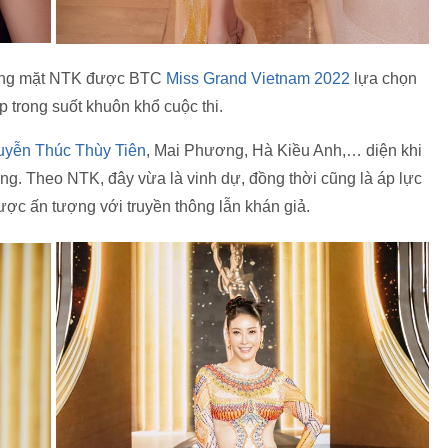
ương mặt NTK được BTC
Miss Grand Vietnam 2022
lựa chọn
p trong suốt khuôn khổ cuộc thi.
yễn Thúc Thùy Tiên
, Mai Phương, Hà Kiều Anh,… diện khi
ọng. Theo NTK, đây vừa là vinh dự, đồng thời cũng là áp lực
ược ấn tượng với truyền thông lẫn khán giả.