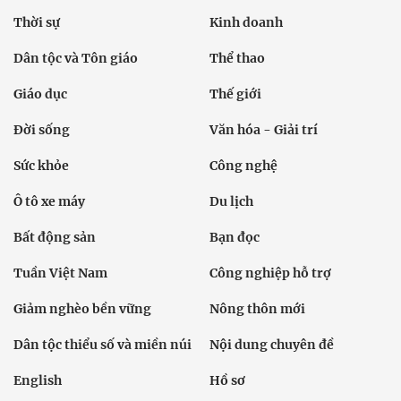
Thời sự
Kinh doanh
Dân tộc và Tôn giáo
Thể thao
Giáo dục
Thế giới
Đời sống
Văn hóa - Giải trí
Sức khỏe
Công nghệ
Ô tô xe máy
Du lịch
Bất động sản
Bạn đọc
Tuần Việt Nam
Công nghiệp hỗ trợ
Giảm nghèo bền vững
Nông thôn mới
Dân tộc thiểu số và miền núi
Nội dung chuyên đề
English
Hồ sơ