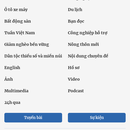
English
Hồ sơ
Ảnh
Video
Multimedia
Podcast
24h qua
Tuyến bài
Sự kiện
Cơ quan chủ quản: Bộ Dân tộc và Tôn giáo
Số giấy phép: 146/GP-BVHTTDL, cấp ngày 17/10/2025
Tổng biên tập: Nguyễn Văn Bá
Liên hệ tòa soạn
Địa chỉ: Tầng 18, Toà nhà Cục Viễn thông (VNTA), 68 Dương
Đình Nghệ, phường Cầu Giấy, TP. Hà Nội.