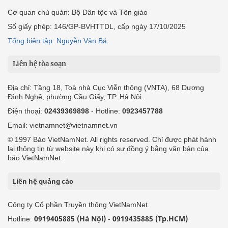
Điện thoại:
02439369898
- Hotline:
0923457788
Email: vietnamnet@vietnamnet.vn
© 1997 Báo VietNamNet. All rights reserved. Chỉ được phát hành
lại thông tin từ website này khi có sự đồng ý bằng văn bản của
báo VietNamNet.
Liên hệ quảng cáo
Công ty Cổ phần Truyền thông VietNamNet
0919405885 (Hà Nội)
0919435885 (Tp.HCM)
Hotline:
-
Email: contact@vietnamnet.vn
http://vads.vn
Báo giá:
Hỗ trợ kỹ thuật: support@tech.vietnamnet.vn
Tải ứng dụng
Độc giả gửi bài
Tuyển dụng