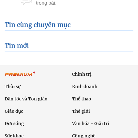
Chính trị
Thời sự
Kinh doanh
Dân tộc và Tôn giáo
Thể thao
Giáo dục
Thế giới
Đời sống
Văn hóa - Giải trí
Sức khỏe
Công nghệ
Ô tô xe máy
Du lịch
Bất động sản
Bạn đọc
Tuần Việt Nam
Công nghiệp hỗ trợ
Giảm nghèo bền vững
Nông thôn mới
Dân tộc thiểu số và miền núi
Nội dung chuyên đề