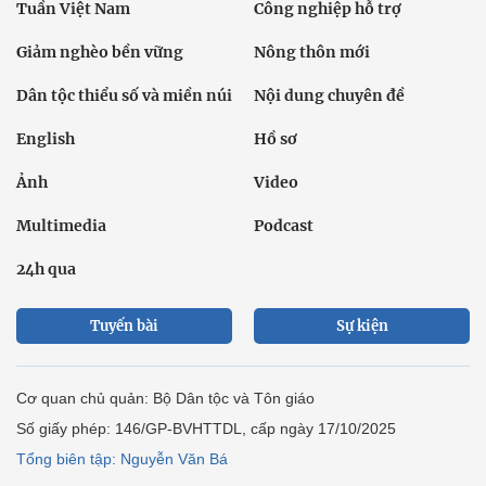
Tuần Việt Nam
Công nghiệp hỗ trợ
Giảm nghèo bền vững
Nông thôn mới
Dân tộc thiểu số và miền núi
Nội dung chuyên đề
English
Hồ sơ
Ảnh
Video
Multimedia
Podcast
24h qua
Tuyến bài
Sự kiện
Cơ quan chủ quản: Bộ Dân tộc và Tôn giáo
Số giấy phép: 146/GP-BVHTTDL, cấp ngày 17/10/2025
Tổng biên tập: Nguyễn Văn Bá