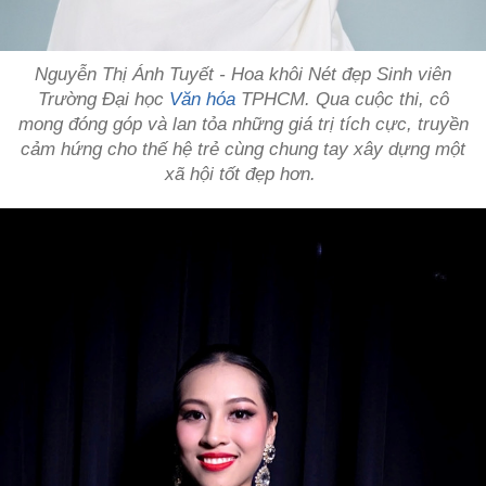
Nguyễn Thị Ánh Tuyết - Hoa khôi Nét đẹp Sinh viên
Trường Đại học
Văn hóa
TPHCM. Qua cuộc thi, cô
mong đóng góp và lan tỏa những giá trị tích cực, truyền
cảm hứng cho thế hệ trẻ cùng chung tay xây dựng một
xã hội tốt đẹp hơn.