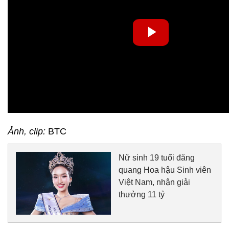
Ảnh, clip:
BTC
Nữ sinh 19 tuổi đăng
quang Hoa hậu Sinh viên
Việt Nam, nhận giải
thưởng 11 tỷ