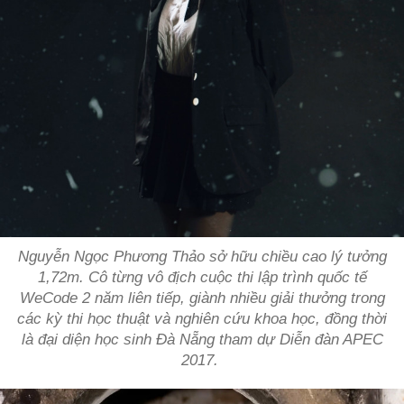
Nguyễn Ngọc Phương Thảo sở hữu chiều cao lý tưởng
1,72m. Cô từng vô địch cuộc thi lập trình quốc tế
WeCode 2 năm liên tiếp, giành nhiều giải thưởng trong
các kỳ thi học thuật và nghiên cứu khoa học, đồng thời
là đại diện học sinh Đà Nẵng tham dự Diễn đàn APEC
2017.