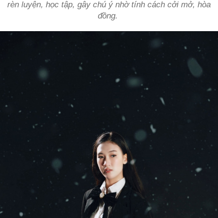
rèn luyện, học tập, gây chú ý nhờ tính cách cởi mở, hòa
đồng.