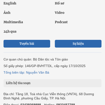
English
Hồ sơ
Ảnh
Video
Multimedia
Podcast
24h qua
Tuyến bài
Sự kiện
Cơ quan chủ quản: Bộ Dân tộc và Tôn giáo
Số giấy phép: 146/GP-BVHTTDL, cấp ngày 17/10/2025
Tổng biên tập: Nguyễn Văn Bá
Liên hệ tòa soạn
Địa chỉ: Tầng 18, Toà nhà Cục Viễn thông (VNTA), 68 Dương
Đình Nghệ, phường Cầu Giấy, TP. Hà Nội.
Điện thoại:
02439369898
- Hotline:
0923457788