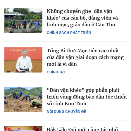
Những chuyến ghe 'dân vận
khéo' của cán bộ, đảng viên và
linh mục, giáo dân ở Cần Thơ
CHÍNH SÁCH PHÁT TRIỂN
Tổng Bí thư: Mục tiêu cao nhất
của dân vận giai đoạn cách mạng
mới là vì dân
CHÍNH TRỊ
"Dân vận khéo" góp phần phát
triển vùng đồng bào dân tộc thiểu
số tỉnh Kon Tum
NỘI DUNG CHUYÊN ĐỀ
Đắk Lắk: Đổi mới công tác phổ