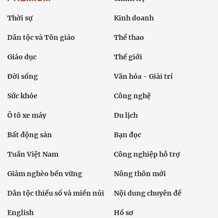
Thời sự
Kinh doanh
Dân tộc và Tôn giáo
Thể thao
Giáo dục
Thế giới
Đời sống
Văn hóa - Giải trí
Sức khỏe
Công nghệ
Ô tô xe máy
Du lịch
Bất động sản
Bạn đọc
Tuần Việt Nam
Công nghiệp hỗ trợ
Giảm nghèo bền vững
Nông thôn mới
Dân tộc thiểu số và miền núi
Nội dung chuyên đề
English
Hồ sơ