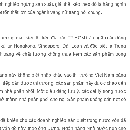
h nghiệp ngừng sản xuất, giải thể, kéo theo đó là hàng nghìn
 tổn thất lớn của ngành vàng nữ trang nói chung.
m thương mại, siêu thị trên địa bàn TP.HCM tràn ngập các dòng
xứ từ Hongkong, Singapore, Đài Loan và đặc biệt là Trung
ữ trang về chất lượng không thua kém các sản phẩm trong
ang này không biết nhập khẩu vào thị trường Việt Nam bằng
hi tiếp cận được thị trường, các sản phẩm này được chào đến
m nhà phân phối. Một điều đáng lưu ý, các đại lý trong nước
ể trở thành nhà phân phối cho họ. Sản phẩm không bán hết có
đã khiến cho các doanh nghiệp sản xuất trong nước vốn đã
ết vấn đề này, theo ông Dưng, Ngân hàng Nhà nước nên cho