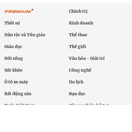
Chính trị
Thời sự
Kinh doanh
Dân tộc và Tôn giáo
Thể thao
Giáo dục
Thế giới
Đời sống
Văn hóa - Giải trí
Sức khỏe
Công nghệ
Ô tô xe máy
Du lịch
Bất động sản
Bạn đọc
Tuần Việt Nam
Công nghiệp hỗ trợ
Giảm nghèo bền vững
Nông thôn mới
Dân tộc thiểu số và miền núi
Nội dung chuyên đề