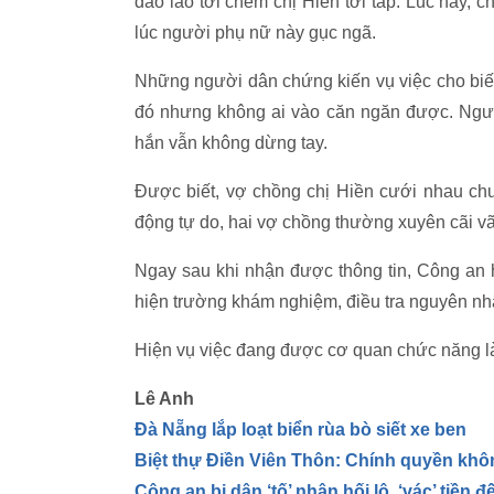
dao lao tới chém chị Hiền tới tấp. Lúc này, 
lúc người phụ nữ này gục ngã.
Những người dân chứng kiến vụ việc cho biết,
đó nhưng không ai vào căn ngăn được. Ngư
hắn vẫn không dừng tay.
Được biết, vợ chồng chị Hiền cưới nhau chư
động tự do, hai vợ chồng thường xuyên cãi v
Ngay sau khi nhận được thông tin, Công an
hiện trường khám nghiệm, điều tra nguyên n
Hiện vụ việc đang được cơ quan chức năng l
Lê Anh
Đà Nẵng lắp loạt biển rùa bò siết xe ben
Biệt thự Điền Viên Thôn: Chính quyền không
Công an bị dân ‘tố’ nhận hối lộ, ‘vác’ tiền 