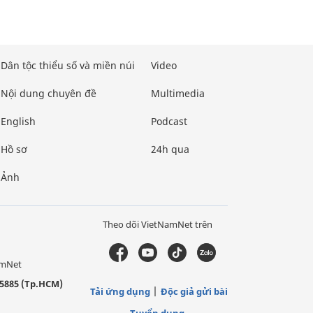
Dân tộc thiểu số và miền núi
Video
Nội dung chuyên đề
Multimedia
English
Podcast
Hồ sơ
24h qua
Ảnh
Theo dõi VietNamNet trên
amNet
5885 (Tp.HCM)
Tải ứng dụng
Độc giả gửi bài
Tuyển dụng