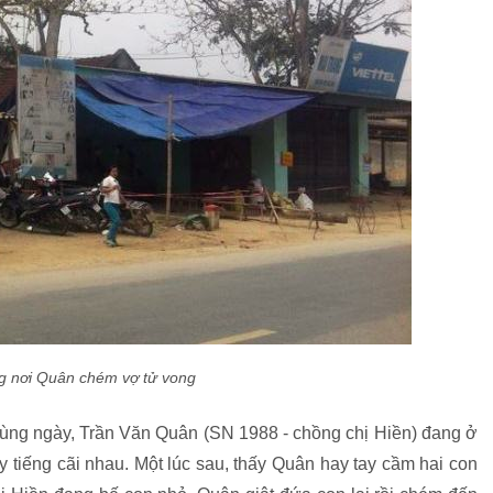
g nơi Quân chém vợ tử vong
cùng ngày, Trần Văn Quân (SN 1988 - chồng chị Hiền) đang ở
y tiếng cãi nhau. Một lúc sau, thấy Quân hay tay cầm hai con