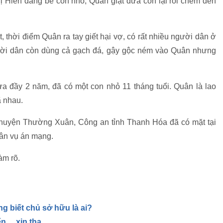
chị Hiền đang bế con nhỏ, Quân giật đứa con lại rồi chém đến
 thời điểm Quân ra tay giết hại vợ, có rất nhiều người dân ở
ời dân còn dùng cả gạch đá, gậy gộc ném vào Quân nhưng
a đầy 2 năm, đã có một con nhỏ 11 tháng tuổi. Quân là lao
ã nhau.
 huyện Thường Xuân, Công an tỉnh Thanh Hóa đã có mặt tại
hân vụ án mạng.
àm rõ.
 biết chủ sở hữu là ai?
đến… xin tha