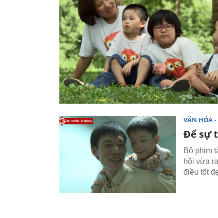
VĂN HÓA - 
Để sự 
Bộ phim t
hội vừa r
điều tốt đ