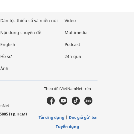
Dân tộc thiểu số và miền núi
Video
Nội dung chuyên đề
Multimedia
English
Podcast
Hồ sơ
24h qua
Ảnh
Theo dõi VietNamNet trên
amNet
5885 (Tp.HCM)
Tải ứng dụng
Độc giả gửi bài
Tuyển dụng