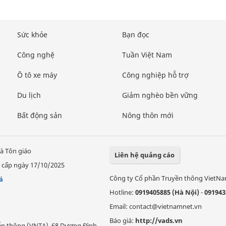
Sức khỏe
Bạn đọc
Công nghệ
Tuần Việt Nam
Ô tô xe máy
Công nghiệp hỗ trợ
Du lịch
Giảm nghèo bền vững
Bất động sản
Nông thôn mới
à Tôn giáo
Liên hệ quảng cáo
 cấp ngày 17/10/2025
Công ty Cổ phần Truyền thông VietN
á
Hotline:
0919405885 (Hà Nội)
-
091943
Email: contact@vietnamnet.vn
Báo giá:
http://vads.vn
Viễn thông (VNTA), 68 Dương Đình