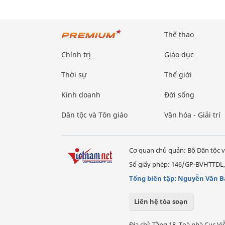
Thể thao
Chính trị
Giáo dục
Thời sự
Thế giới
Kinh doanh
Đời sống
Dân tộc và Tôn giáo
Văn hóa - Giải trí
Cơ quan chủ quản: Bộ Dân tộc v
Số giấy phép: 146/GP-BVHTTDL,
Tổng biên tập: Nguyễn Văn B
Liên hệ tòa soạn
Địa chỉ: Tầng 18, Toà nhà Cục 