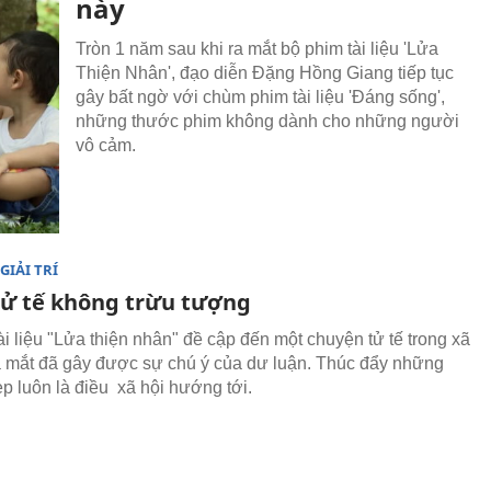
này
Tròn 1 năm sau khi ra mắt bộ phim tài liệu 'Lửa
Thiện Nhân', đạo diễn Đặng Hồng Giang tiếp tục
gây bất ngờ với chùm phim tài liệu 'Đáng sống',
những thước phim không dành cho những người
vô cảm.
GIẢI TRÍ
tử tế không trừu tượng
ài liệu "Lửa thiện nhân" đề cập đến một chuyện tử tế trong xã
a mắt đã gây được sự chú ý của dư luận. Thúc đẩy những
ẹp luôn là điều xã hội hướng tới.