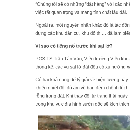
“Chúng tôi sẽ có những “đặt hàng” với các nhà
việc rất quan trọng và mang tính chất lâu dài.
Ngoài ra, một nguyên nhân khác đó là tác độn
dựng các khu dân cư, khu đô thị… đã làm biến 
Vì sao có tiếng nổ trước khi sạt lở?
PGS.TS Trần Tân Văn, Viện trưởng Viện khoa
thống kê, các vụ sạt lở đất đều có xu hướng xả
Có hai khả năng để lý giải về hiện tượng này. 
khiến nhiệt độ, độ ẩm về ban đêm chênh lệch b
rỗng trong đất. Khi thay đổi từ trạng thái ngà
trong khu vực địa hình sườn dốc sẽ kích thích s