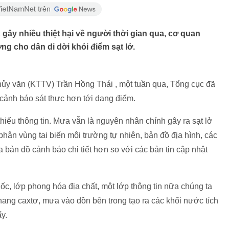
 gây nhiều thiệt hại về người thời gian qua, cơ quan
 cho dân di dời khỏi điểm sạt lở.
ủy văn (KTTV) Trần Hồng Thái , một tuần qua, Tổng cục đã
 cảnh báo sát thực hơn tới dạng điểm.
thiếu thông tin. Mưa vẫn là nguyên nhân chính gây ra sạt lở
phân vùng tai biến môi trường tự nhiên, bản đồ địa hình, các
ản đồ cảnh báo chi tiết hơn so với các bản tin cập nhật
c, lớp phong hóa địa chất, một lớp thông tin nữa chúng ta
ang caxtơ, mưa vào dồn bên trong tạo ra các khối nước tích
ấy.