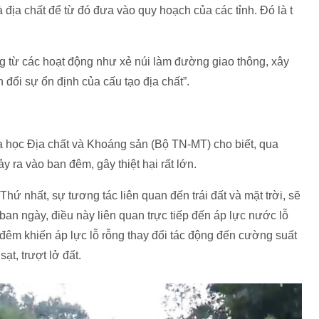
 địa chất để từ đó đưa vào quy hoạch của các tỉnh. Đó là t
g từ các hoạt động như xẻ núi làm đường giao thông, xây
đổi sự ổn định của cấu tạo địa chất”.
 học Địa chất và Khoáng sản (Bộ TN-MT) cho biết, qua
y ra vào ban đêm, gây thiệt hại rất lớn.
Thứ nhất, sự tương tác liên quan đến trái đất và mặt trời, sẽ
an ngày, điều này liên quan trực tiếp đến áp lực nước lỗ
y, đêm khiến áp lực lỗ rỗng thay đổi tác động đến cường suất
ạt, trượt lở đất.