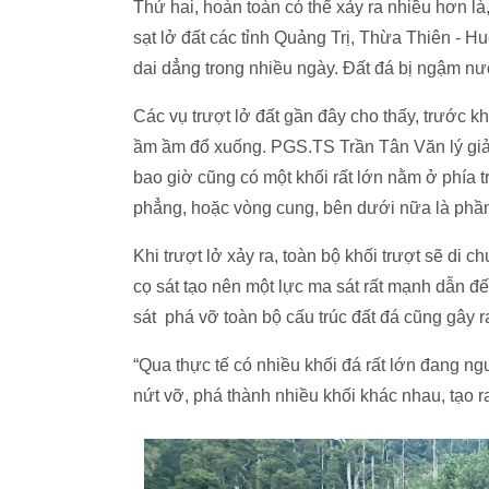
Thứ hai, hoàn toàn có thể xảy ra nhiều hơn là
sạt lở đất các tỉnh Quảng Trị, Thừa Thiên -
dai dẳng trong nhiều ngày. Đất đá bị ngậm nước
Các vụ trượt lở đất gần đây cho thấy, trước khi
ầm ầm đổ xuống. PGS.TS Trần Tân Văn lý giải: 
bao giờ cũng có một khối rất lớn nằm ở phía tr
phẳng, hoặc vòng cung, bên dưới nữa là phần 
Khi trượt lở xảy ra, toàn bộ khối trượt sẽ di 
cọ sát tạo nên một lực ma sát rất mạnh dẫn đế
sát phá vỡ toàn bộ cấu trúc đất đá cũng gây ra
“Qua thực tế có nhiều khối đá rất lớn đang ngu
nứt vỡ, phá thành nhiều khối khác nhau, tạo ra