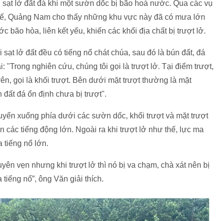
, sạt lở đất đá khi một sườn dốc bị bão hoà nước. Qua các vụ
 Huế, Quảng Nam cho thấy những khu vực này đã có mưa lớn
 bão hòa, liên kết yếu, khiến các khối địa chất bị trượt lở.
 sạt lở đất đều có tiếng nổ chát chúa, sau đó là bún đất, đá
"Trong nghiên cứu, chúng tôi gọi là trượt lở. Tại điểm trượt,
ên, gọi là khối trượt. Bên dưới mặt trượt thường là mặt
đất đá ổn định chưa bị trượt".
chuyển xuống phía dưới các sườn dốc, khối trượt và mặt trượt
n các tiếng động lớn. Ngoài ra khi trượt lở như thế, lực ma
 tiếng nổ lớn.
yên vẹn nhưng khi trượt lở thì nó bị va chạm, chà xát nên bị
 tiếng nổ”, ông Văn giải thích.