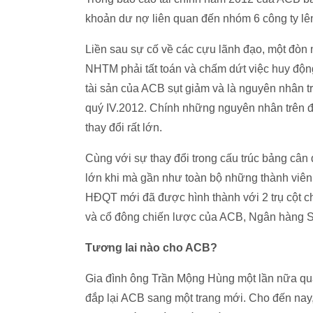
khoản dư nợ liên quan đến nhóm 6 công ty lên
Liền sau sự cố về các cựu lãnh đạo, một đ
NHTM phải tất toán và chấm dứt việc huy độn
tài sản của ACB sụt giảm và là nguyên nhân t
quý IV.2012. Chính những nguyên nhân trên đ
thay đổi rất lớn.
Cùng với sự thay đổi trong cấu trúc bảng cân 
lớn khi mà gần như toàn bộ những thành viê
HĐQT mới đã được hình thành với 2 trụ cột c
và cổ đông chiến lược của ACB, Ngân hàng S
Tương lai nào cho ACB?
Gia đình ông Trần Mộng Hùng một lần nữa qu
đắp lại ACB sang một trang mới. Cho đến nay,