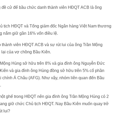
g đề cử để bầu chức danh thành viên HĐQT ACB là ông
ủ tịch HĐQT và Tổng giám đốc Ngân hàng Việt Nam thương
ng nắm giữ gần 16% vốn điều lệ.
o thành viên HĐQT ACB và sự rút lui của ông Trần Mộng
 lại của vợ chồng Bầu Kiên.
rần Mộng Hùng sở hữu trên 8% và gia đình ông Nguyễn Đức
g Kiên và gia đình ông Hùng đồng sở hữu trên 5% cổ phần
i chính Á Châu (AFG). Như vậy, nhóm liên quan đến Bầu
.
một ghế trong HĐQT nên gia đình ông Trần Mộng Hùng có 2
n đang giữ chức Chủ tịch HĐQT. Nay Bầu Kiên muốn quay trở
t lui?