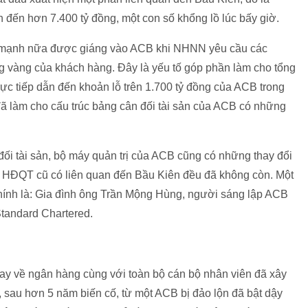
 đến hơn 7.400 tỷ đồng, một con số khổng lồ lúc bấy giờ.
òn mạnh nữa được giáng vào ACB khi NHNN yêu cầu các
g vàng của khách hàng. Đây là yếu tố góp phần làm cho tổng
rực tiếp dẫn đến khoản lỗ trên 1.700 tỷ đồng của ACB trong
ã làm cho cấu trúc bảng cân đối tài sản của ACB có những
đối tài sản, bộ máy quản trị của ACB cũng có những thay đổi
n HĐQT cũ có liên quan đến Bầu Kiên đều đã không còn. Một
hính là: Gia đình ông Trần Mộng Hùng, người sáng lập ACB
tandard Chartered.
ay về ngân hàng cùng với toàn bộ cán bộ nhân viên đã xây
 sau hơn 5 năm biến cố, từ một ACB bị đảo lộn đã bật dậy