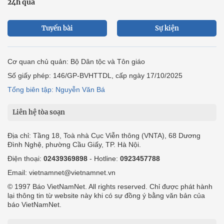
24h qua
Tuyến bài
Sự kiện
Cơ quan chủ quản: Bộ Dân tộc và Tôn giáo
Số giấy phép: 146/GP-BVHTTDL, cấp ngày 17/10/2025
Tổng biên tập: Nguyễn Văn Bá
Liên hệ tòa soạn
Địa chỉ: Tầng 18, Toà nhà Cục Viễn thông (VNTA), 68 Dương
Đình Nghệ, phường Cầu Giấy, TP. Hà Nội.
Điện thoại:
02439369898
- Hotline:
0923457788
Email: vietnamnet@vietnamnet.vn
© 1997 Báo VietNamNet. All rights reserved. Chỉ được phát hành
lại thông tin từ website này khi có sự đồng ý bằng văn bản của
báo VietNamNet.