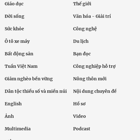
Giáo dục
Thế giới
Đời sống
Văn hóa - Giải trí
Sức khỏe
Công nghệ
Ô tô xe máy
Du lịch
Bất động sản
Bạn đọc
Tuần Việt Nam
Công nghiệp hỗ trợ
Giảm nghèo bền vững
Nông thôn mới
Dân tộc thiểu số và miền núi
Nội dung chuyên đề
English
Hồ sơ
Ảnh
Video
Multimedia
Podcast