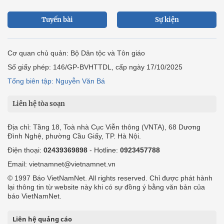
Tuyến bài
Sự kiện
Cơ quan chủ quản: Bộ Dân tộc và Tôn giáo
Số giấy phép: 146/GP-BVHTTDL, cấp ngày 17/10/2025
Tổng biên tập: Nguyễn Văn Bá
Liên hệ tòa soạn
Địa chỉ: Tầng 18, Toà nhà Cục Viễn thông (VNTA), 68 Dương
Đình Nghệ, phường Cầu Giấy, TP. Hà Nội.
Điện thoại:
02439369898
- Hotline:
0923457788
Email: vietnamnet@vietnamnet.vn
© 1997 Báo VietNamNet. All rights reserved. Chỉ được phát hành
lại thông tin từ website này khi có sự đồng ý bằng văn bản của
báo VietNamNet.
Liên hệ quảng cáo