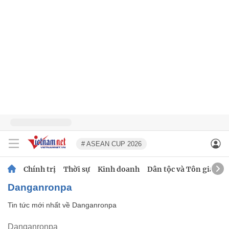
# ASEAN CUP 2026
Chính trị
Thời sự
Kinh doanh
Dân tộc và Tôn giáo
Danganronpa
Tin tức mới nhất về
Danganronpa
Danganronpa