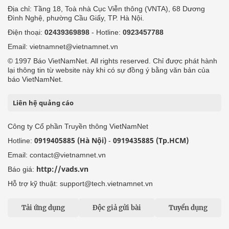
Địa chỉ: Tầng 18, Toà nhà Cục Viễn thông (VNTA), 68 Dương
Đình Nghệ, phường Cầu Giấy, TP. Hà Nội.
Điện thoại:
02439369898
- Hotline:
0923457788
Email: vietnamnet@vietnamnet.vn
© 1997 Báo VietNamNet. All rights reserved. Chỉ được phát hành
lại thông tin từ website này khi có sự đồng ý bằng văn bản của
báo VietNamNet.
Liên hệ quảng cáo
Công ty Cổ phần Truyền thông VietNamNet
0919405885 (Hà Nội)
0919435885 (Tp.HCM)
Hotline:
-
Email: contact@vietnamnet.vn
http://vads.vn
Báo giá:
Hỗ trợ kỹ thuật: support@tech.vietnamnet.vn
Tải ứng dụng
Độc giả gửi bài
Tuyển dụng