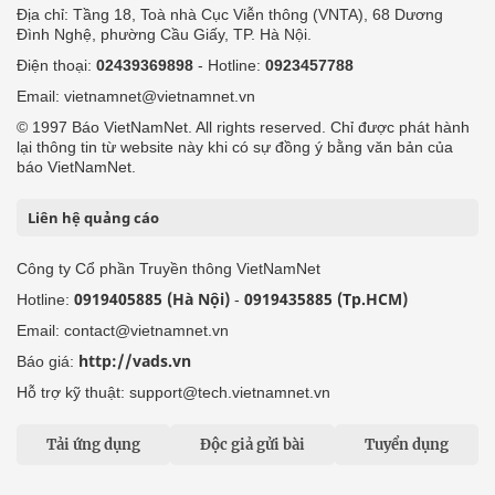
Địa chỉ: Tầng 18, Toà nhà Cục Viễn thông (VNTA), 68 Dương
Đình Nghệ, phường Cầu Giấy, TP. Hà Nội.
Điện thoại:
02439369898
- Hotline:
0923457788
Email: vietnamnet@vietnamnet.vn
© 1997 Báo VietNamNet. All rights reserved. Chỉ được phát hành
lại thông tin từ website này khi có sự đồng ý bằng văn bản của
báo VietNamNet.
Liên hệ quảng cáo
Công ty Cổ phần Truyền thông VietNamNet
0919405885 (Hà Nội)
0919435885 (Tp.HCM)
Hotline:
-
Email: contact@vietnamnet.vn
http://vads.vn
Báo giá:
Hỗ trợ kỹ thuật: support@tech.vietnamnet.vn
Tải ứng dụng
Độc giả gửi bài
Tuyển dụng