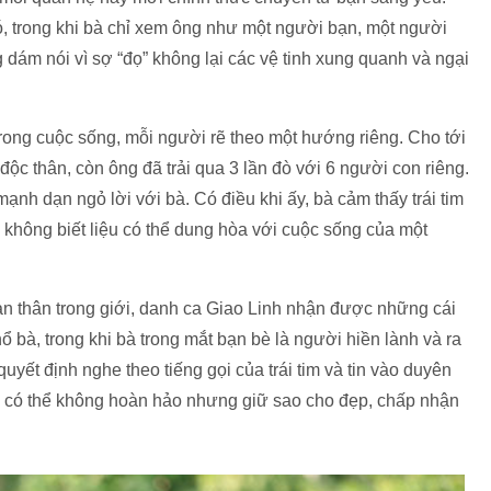
đó, trong khi bà chỉ xem ông như một người bạn, một người
 dám nói vì sợ “đọ” không lại các vệ tinh xung quanh và ngại
trong cuộc sống, mỗi người rẽ theo một hướng riêng. Cho tới
 độc thân, còn ông đã trải qua 3 lần đò với 6 người con riêng.
ạnh dạn ngỏ lời với bà. Có điều khi ấy, bà cảm thấy trái tim
không biết liệu có thể dung hòa với cuộc sống của một
n thân trong giới, danh ca Giao Linh nhận được những cái
ổ bà, trong khi bà trong mắt bạn bè là người hiền lành và ra
quyết định nghe theo tiếng gọi của trái tim và tin vào duyên
h có thể không hoàn hảo nhưng giữ sao cho đẹp, chấp nhận