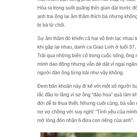
Hóa ra trong suốt quãng thời gian dài trước 
anh trai ông lại âm thầm thích bà nhưng không
bị bà từ chối.
Sự âm thầm đó khiến cả hai vô tình lạc nhau 
khi gặp lại nhau, danh ca Giao Linh ở tuổi 37,
Trải qua những biến cố trong cuộc sống, ông m
mình dao động nhưng vẫn dè dặt vì ngại ngần 
người đàn ông từng trải như vậy không.
Đem băn khoăn này đi kể với một số người bạ
lắc đầu lo lắng vì sợ ông “đào hoa” quá làm kh
đời dễ bị thua thiệt. Nhưng cuối cùng, bà vẫn 
nợ vợ chồng với suy nghĩ: “Tình yêu của mìn
mở lòng đón nhận 6 đứa con riêng của anh”.