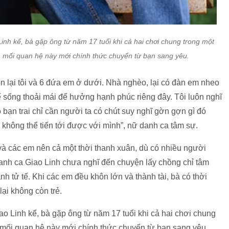
Linh kể, bà gặp ông từ năm 17 tuổi khi cả hai chơi chung trong một
, mối quan hệ này mới chính thức chuyển từ bạn sang yêu.
n lại tôi và 6 đứa em ở dưới. Nhà nghèo, lại có đàn em nheo
 sống thoải mái để hưởng hạnh phúc riêng đây. Tôi luôn nghĩ
bạn trai chỉ cần người ta có chút suy nghĩ gờn gợn gì đó
à không thể tiến tới được với mình”, nữ danh ca tâm sự.
à các em nên cả một thời thanh xuân, dù có nhiều người
 danh ca Giao Linh chưa nghĩ đến chuyện lấy chồng chỉ tâm
 tử tế. Khi các em đều khôn lớn và thành tài, bà có thời
lại không còn trẻ.
ao Linh kể, bà gặp ông từ năm 17 tuổi khi cả hai chơi chung
 mối quan hệ này mới chính thức chuyển từ bạn sang yêu.