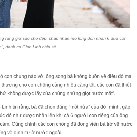
ng ráng giữ sao cho đẹp, chấp nhận mở lòng đón nhận 6 đứa con
h”, danh ca Giao Linh chia sẻ.
có con chung nào với ông song bà không buồn về điều đó mà
 thương cho con chồng càng nhiều càng tốt, các con đã thiệt
 chứ không được lấy của chúng những giọt nước mắt”.
 Linh tin rằng, bà đã chọn đúng “một nửa” của đời mình, gặp
húc đó như được nhân lên khi cả 6 người con riêng của ông
nh cảm. Cũng chính các con chồng đã động viên bà trở về nước
sống và định cư ở nước ngoài.