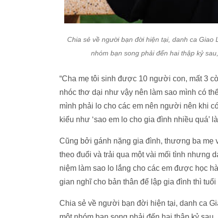
Chia sẻ về người bạn đời hiện tại, danh ca Giao 
nhóm bạn song phải đến hai thập kỷ sau
“Cha mẹ tôi sinh được 10 người con, mất 3 cò
nhóc thơ dại như vậy nên làm sao mình có thể
mình phải lo cho các em nên người nên khi có 
kiểu như ‘sao em lo cho gia đình nhiều quá’ l
Cũng bởi gánh nặng gia đình, thương ba mẹ v
theo đuổi và trải qua một vài mối tình nhưng
niệm làm sao lo lắng cho các em được học hành
gian nghĩ cho bản thân để lập gia đình thì tuổi 
Chia sẻ về người bạn đời hiện tại, danh ca Gi
một nhóm bạn song phải đến hai thập kỷ sau,