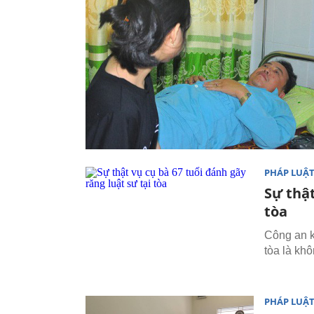
PHÁP LUẬ
Sự thật
tòa
Công an kế
tòa là kh
PHÁP LUẬ