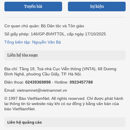
Tuyến bài
Sự kiện
Cơ quan chủ quản: Bộ Dân tộc và Tôn giáo
Số giấy phép: 146/GP-BVHTTDL, cấp ngày 17/10/2025
Tổng biên tập: Nguyễn Văn Bá
Liên hệ tòa soạn
Địa chỉ: Tầng 18, Toà nhà Cục Viễn thông (VNTA), 68 Dương
Đình Nghệ, phường Cầu Giấy, TP. Hà Nội.
Điện thoại:
02439369898
- Hotline:
0923457788
Email: vietnamnet@vietnamnet.vn
© 1997 Báo VietNamNet. All rights reserved. Chỉ được phát hành
lại thông tin từ website này khi có sự đồng ý bằng văn bản của
báo VietNamNet.
Liên hệ quảng cáo