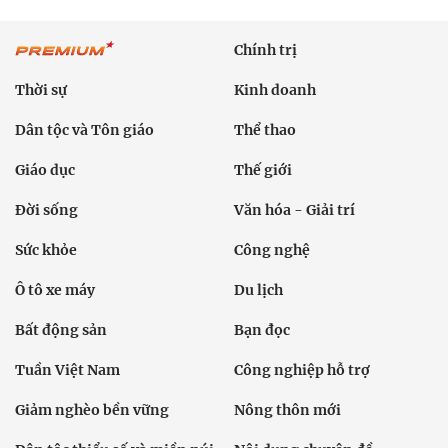
Chính trị
Thời sự
Kinh doanh
Dân tộc và Tôn giáo
Thể thao
Giáo dục
Thế giới
Đời sống
Văn hóa - Giải trí
Sức khỏe
Công nghệ
Ô tô xe máy
Du lịch
Bất động sản
Bạn đọc
Tuần Việt Nam
Công nghiệp hỗ trợ
Giảm nghèo bền vững
Nông thôn mới