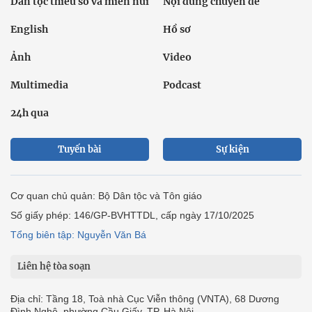
Dân tộc thiểu số và miền núi
Nội dung chuyên đề
English
Hồ sơ
Ảnh
Video
Multimedia
Podcast
24h qua
Tuyến bài
Sự kiện
Cơ quan chủ quản: Bộ Dân tộc và Tôn giáo
Số giấy phép: 146/GP-BVHTTDL, cấp ngày 17/10/2025
Tổng biên tập: Nguyễn Văn Bá
Liên hệ tòa soạn
Địa chỉ: Tầng 18, Toà nhà Cục Viễn thông (VNTA), 68 Dương
Đình Nghệ, phường Cầu Giấy, TP. Hà Nội.