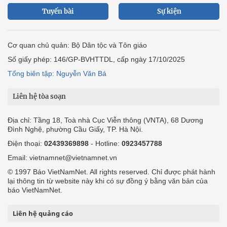
Tuyến bài
Sự kiện
Cơ quan chủ quản: Bộ Dân tộc và Tôn giáo
Số giấy phép: 146/GP-BVHTTDL, cấp ngày 17/10/2025
Tổng biên tập: Nguyễn Văn Bá
Liên hệ tòa soạn
Địa chỉ: Tầng 18, Toà nhà Cục Viễn thông (VNTA), 68 Dương
Đình Nghệ, phường Cầu Giấy, TP. Hà Nội.
Điện thoại:
02439369898
- Hotline:
0923457788
Email: vietnamnet@vietnamnet.vn
© 1997 Báo VietNamNet. All rights reserved. Chỉ được phát hành
lại thông tin từ website này khi có sự đồng ý bằng văn bản của
báo VietNamNet.
Liên hệ quảng cáo