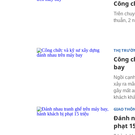
Công c
Trên chuy
thuẫn, 2 
THỊ TRƯỜ
Công c
bay
Ngồi cạnh
xảy ra mâ
gây mất a
khách khá
GIAO THÔ
Đánh n
phạt 15