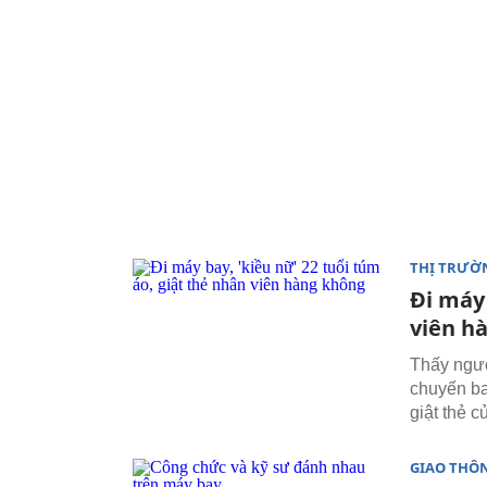
THỊ TRƯỜ
Đi máy 
viên h
Thấy ngườ
chuyến ba
giật thẻ 
GIAO THÔ