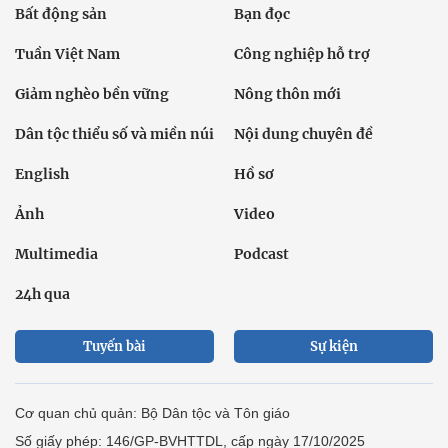
Bất động sản
Bạn đọc
Tuần Việt Nam
Công nghiệp hỗ trợ
Giảm nghèo bền vững
Nông thôn mới
Dân tộc thiểu số và miền núi
Nội dung chuyên đề
English
Hồ sơ
Ảnh
Video
Multimedia
Podcast
24h qua
Tuyến bài
Sự kiện
Cơ quan chủ quản: Bộ Dân tộc và Tôn giáo
Số giấy phép: 146/GP-BVHTTDL, cấp ngày 17/10/2025