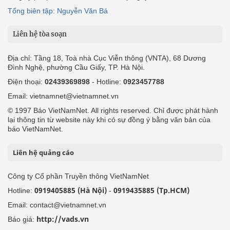
Tổng biên tập: Nguyễn Văn Bá
Liên hệ tòa soạn
Địa chỉ: Tầng 18, Toà nhà Cục Viễn thông (VNTA), 68 Dương
Đình Nghệ, phường Cầu Giấy, TP. Hà Nội.
Điện thoại:
02439369898
- Hotline:
0923457788
Email: vietnamnet@vietnamnet.vn
© 1997 Báo VietNamNet. All rights reserved. Chỉ được phát hành
lại thông tin từ website này khi có sự đồng ý bằng văn bản của
báo VietNamNet.
Liên hệ quảng cáo
Công ty Cổ phần Truyền thông VietNamNet
0919405885 (Hà Nội)
0919435885 (Tp.HCM)
Hotline:
-
Email: contact@vietnamnet.vn
http://vads.vn
Báo giá: