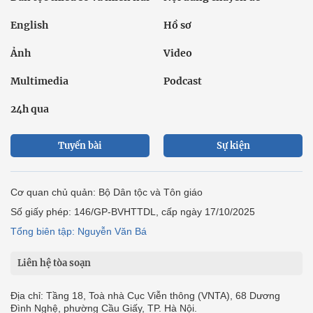
English
Hồ sơ
Ảnh
Video
Multimedia
Podcast
24h qua
Tuyến bài
Sự kiện
Cơ quan chủ quản: Bộ Dân tộc và Tôn giáo
Số giấy phép: 146/GP-BVHTTDL, cấp ngày 17/10/2025
Tổng biên tập: Nguyễn Văn Bá
Liên hệ tòa soạn
Địa chỉ: Tầng 18, Toà nhà Cục Viễn thông (VNTA), 68 Dương
Đình Nghệ, phường Cầu Giấy, TP. Hà Nội.