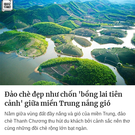
Đảo chè đẹp như chốn 'bồng lai tiên
cảnh' giữa miền Trung nắng gió
Nằm giữa vùng đất đầy nắng và gió của miền Trung, đảo
chè Thanh Chương thu hút du khách bởi cảnh sắc nên thơ
cùng những đồi chè rộng lớn bạt ngàn.