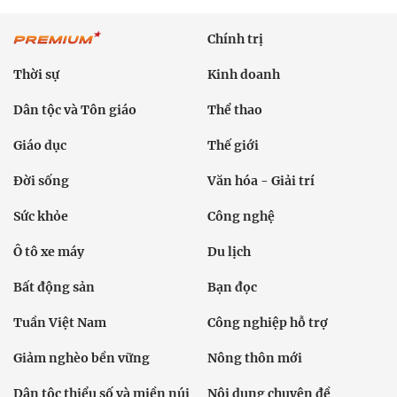
Chính trị
Thời sự
Kinh doanh
Dân tộc và Tôn giáo
Thể thao
Giáo dục
Thế giới
Đời sống
Văn hóa - Giải trí
Sức khỏe
Công nghệ
Ô tô xe máy
Du lịch
Bất động sản
Bạn đọc
Tuần Việt Nam
Công nghiệp hỗ trợ
Giảm nghèo bền vững
Nông thôn mới
Dân tộc thiểu số và miền núi
Nội dung chuyên đề