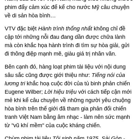
phim đẩy cảm xúc để kể cho nước Mỹ câu chuyện
về di sản hòa bình…
VTV đặc biệt
Hành trình thống nhất
không chỉ đề
cập tới những nỗi đau đang dần được chữa lành
mà còn khắc họa hành trình đi tìm sự hòa giải, gửi
đi thông điệp mạnh mẽ, giàu giá trị nhân văn.
Bên cạnh đó, hàng loạt phim tài liệu với nội dung
sâu sắc cũng được giới thiệu như:
Tiếng nói của
lương tri
khắc hoạ cuộc đời của tù binh phản chiến
Eugene Wilber;
Lời hiệu triệu
với cách tiếp cận mới
mẻ khi kể câu chuyện về những người yêu chuộng
hòa bình trên thế giới đã tham gia phản đối chiến
tranh Việt Nam bằng âm nhạc - làm nên sức mạnh
từ "vũ khí mềm" của cuộc kháng chiến.
Chùm phim tài liệu
Tôi sinh năm 1975, Sài Gòn -