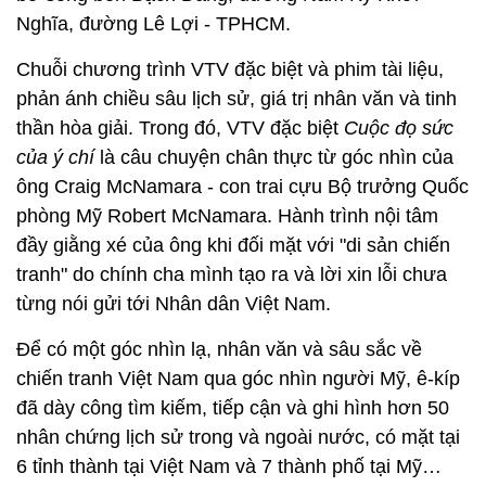
Nghĩa, đường Lê Lợi - TPHCM.
Chuỗi chương trình VTV đặc biệt và phim tài liệu,
phản ánh chiều sâu lịch sử, giá trị nhân văn và tinh
thần hòa giải. Trong đó, VTV đặc biệt
Cuộc đọ sức
của ý chí
là câu chuyện chân thực từ góc nhìn của
ông Craig McNamara - con trai cựu Bộ trưởng Quốc
phòng Mỹ Robert McNamara. Hành trình nội tâm
đầy giằng xé của ông khi đối mặt với "di sản chiến
tranh" do chính cha mình tạo ra và lời xin lỗi chưa
từng nói gửi tới Nhân dân Việt Nam.
Để có một góc nhìn lạ, nhân văn và sâu sắc về
chiến tranh Việt Nam qua góc nhìn người Mỹ, ê-kíp
đã dày công tìm kiếm, tiếp cận và ghi hình hơn 50
nhân chứng lịch sử trong và ngoài nước, có mặt tại
6 tỉnh thành tại Việt Nam và 7 thành phố tại Mỹ…