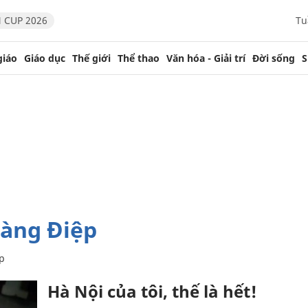
 CUP 2026
Tu
giáo
Giáo dục
Thế giới
Thể thao
Văn hóa - Giải trí
Đời sống
S
oàng Điệp
p
Hà Nội của tôi, thế là hết!