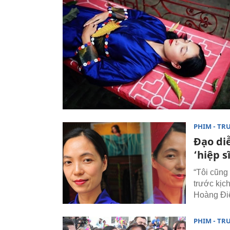
PHIM - TR
Đạo di
‘hiệp s
“Tôi cũng
trước kịc
Hoàng Điệ
PHIM - TR